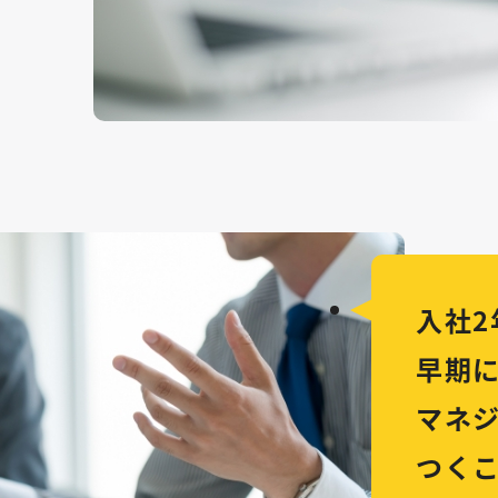
入社2
早期
マネ
つく