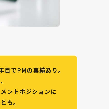
年目でPMの実績あり。
に、
ジメントポジションに
ことも。